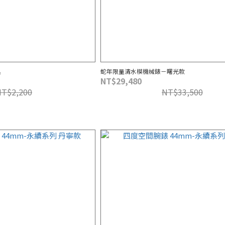
黑
蛇年限量清水模機械錶－曙光款
NT$29,480
NT$2,200
NT$33,500