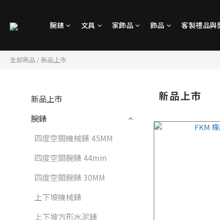
腕錶
文具
家飾品
飾品
客製禮品與
全部商品
/
新品上市
新品上市
新品上市
腕錶
四度空間機械錶 45MM
四度空間腕錶 44mm
四度空間腕錶 30MM
上下坡機械錶
上下坡方形水泥錶