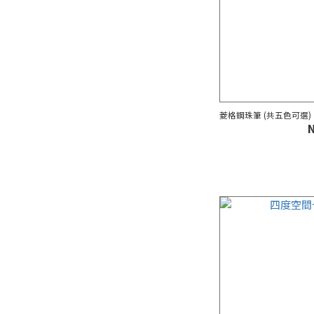
菱格鋼珠筆 (共五色可選)