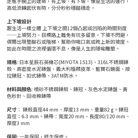
走進手腕上的建築，有上坡、有下坡，像是生活的運行，
高低流轉起伏有時，分分秒秒穩踏穩走。
上下坡設計
跟生活一樣立體 上下坡之間12個凸起或凹陷的時間刻度
──上坡努力，目標路上難免有坑多留意，下坡不閃避，
偶爾出現墊腳石或階梯，幫助你喘口氣或跨上新的坡度。
如此在時間之流裡循環不息，像是人生的隱喻雕塑。
規格
: 日本星辰石英機芯(MIYOTA 1S13)、316L不銹鋼錶
殼、高密度水泥錶盤、義大利植鞣皮革、藍寶石鏡面、按
拉錶冠、扣式錶帶、3ATM防水。
材料與顏色
: 噴砂不銹鋼錶殼、錶冠、灰色水泥錶盤、黃
色秒針、回收棉錶帶
尺寸
： 錶殼直徑44 mm、厚度13 mm、重量82 g。錶冠
直徑：6.3 mm。錶帶：寬度20 mm、長度80/120 mm、
厚度3 mm
保固:
一年保固，終生保修。