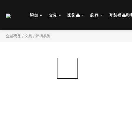
腕錶
文具
家飾品
飾品
客製禮品與
全部商品
/
文具
/
解構系列