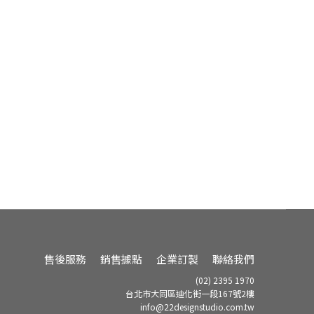
售後服務
銷售據點
企業訂製
聯絡我們
(02) 2395 1970
台北市大同區迪化街一段167號2樓
info@22designstudio.com.tw