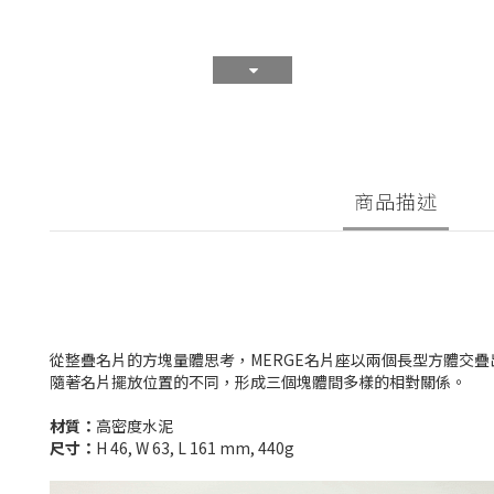
商品描述
從整疊名片的方塊量體思考，MERGE名片座以兩個長型方體交
隨著名片擺放位置的不同，形成三個塊體間多樣的相對關係。
材質：
高密度水泥
尺寸：
H 46, W 63, L 161 mm, 440g