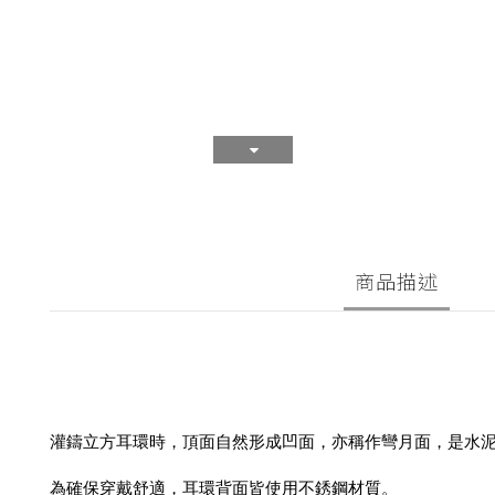
商品描述
灌鑄立方耳環時，頂面自然形成凹面，亦稱作彎月面，是水
為確保穿戴舒適，耳環背面皆使用不銹鋼材質。