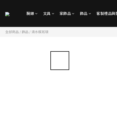
腕錶
文具
家飾品
飾品
客製禮品與
全部商品
/
飾品
/
清水模耳環