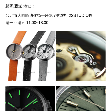
郵寄
/
親送 地址：
台北市大同區迪化街一段
167
號
2
樓
22STUDIO
收
週一～週五
11:00~18:00