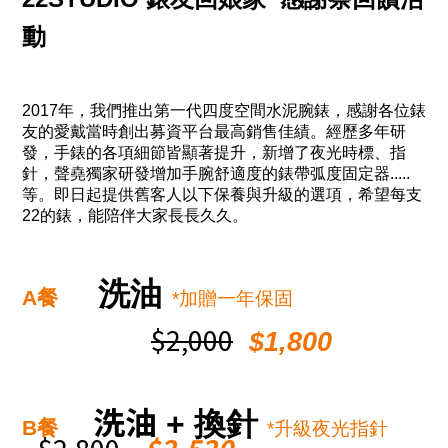
動
2017
年，我們推出第一代四度空間水泥腕錶，感謝各位錶
友的愛戴當時
創出
募資平台最高銷售佳績。經歷多年研
發，手錶的各項細節皆顯著提升，新增了夜光時標、指
針，聲堯獨家研發增加手腕舒適度的錶帶弧度固定器
.....
等。即日起提供舊客人以下保養與升級的選項，希望每支
22
的錶，能陪伴大家長長久久。
洗油
A
餐
*
加贈一年保固
$2,000
$1,800
洗油
+
換針
B
餐
*
升級夜光指針